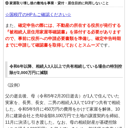
⑬ 家屋取り壊し後の敷地を事業・貸付・居住目的に利用しないこと
☆国税庁のHPもご確認ください☆
また、
確定申告の際には、不動産の所在する役所が発行する
『被相続人居住用家屋等確認書』を添付する必要があります
ので、事前に役所への申請必要書類を準備し、確定申告時期
までに申請して確認書を取得しておくとスムーズ
です。
令和6年以降、相続人3人以上で共有相続している場合の特別控
除が2,000万円に減額
《設例》
父の逝去後、母（令和5年2月20日逝去）が1人で住んでいた
実家を、長男、長女、二男の相続人3人で1/3ずつ共有で相続
した。令和5年9月に450万円の費用をかけて家屋を解体。10
月に建築会社と売却金額8,100万円で土地の譲渡契約を締結、
11月に決済し引き渡した。なお、母の相続財産が基礎控除