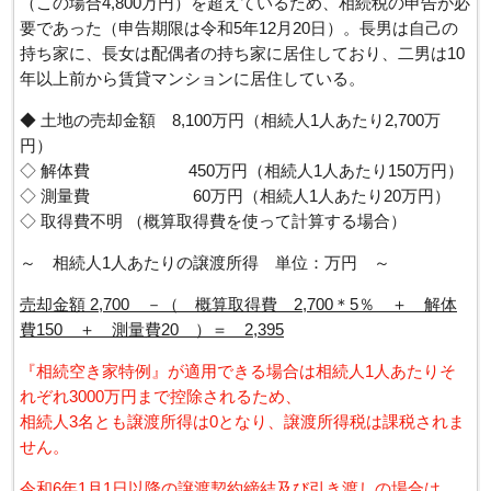
（この場合4,800万円）を超えているため、相続税の申告が必
要であった（申告期限は令和5年12月20日）。長男は自己の
持ち家に、長女は配偶者の持ち家に居住しており、二男は10
年以上前から賃貸マンションに居住している。
◆ 土地の売却金額 8,100万円（相続人1人あたり2,700万
円）
◇ 解体費 450万円（相続人1人あたり150万円）
◇ 測量費 60万円（相続人1人あたり20万円）
◇ 取得費不明 （概算取得費を使って計算する場合）
～ 相続人1人あたりの譲渡所得 単位：万円 ～
売却金額 2,700 －（ 概算取得費 2,700＊5％ ＋ 解体
費150 ＋ 測量費20 ）＝ 2,395
『相続空き家特例』が適用できる場合は相続人1人あたりそ
れぞれ3000万円まで控除されるため、
相続人3名とも譲渡所得は0となり、譲渡所得税は課税されま
せん。
令和6年1月1日以降の譲渡契約締結及び引き渡しの場合は、