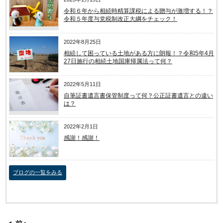
令和６年から相続時精算課税による贈与が激増する！？
令和５年度与党税制改正大綱をチェック！
2022年8月25日
相続して困っている土地がある方に朗報！？令和5年4月
27日施行の相続土地国庫帰属法って何？
2022年5月11日
自筆証書遺言書保管制度って何？公正証書遺言との違い
は？
2022年2月1日
感謝！感謝！
ブログの一覧をみる